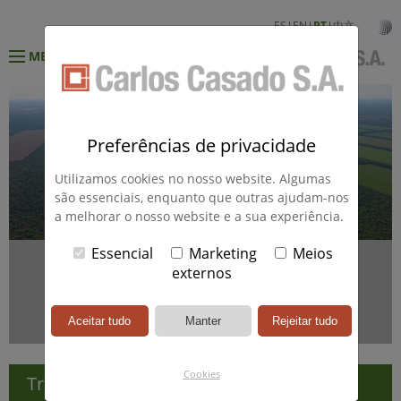
ES
EN
PT
中文
MENÚ
Preferências de privacidade
Utilizamos cookies no nosso website. Algumas
são essenciais, enquanto que outras ajudam-nos
a melhorar o nosso website e a sua experiência.
Essencial
Marketing
Meios
externos
VER VIDEO
Cookies
Transformação de Terras